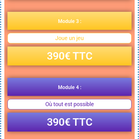
Module 3 :
Joue un jeu
390€ TTC
Module 4 :
Où tout est possible
390€ TTC