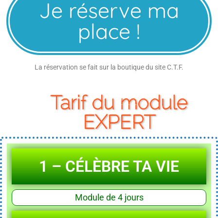
Je réserve ma
place !
La réservation se fait sur la boutique du site C.T.F.
Tarif du module
EXPERT
1 – CÉLÈBRE TA VIE
Module de 4 jours