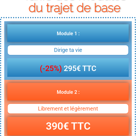
du trajet de base
Module 1 :
Dirige ta vie
(-25%)
295€ TTC
Module 2 :
Librement et légèrement
390€ TTC