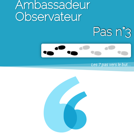
Ambassadeur
Observateur
Pas n°3
Les 7 pas vers le but...