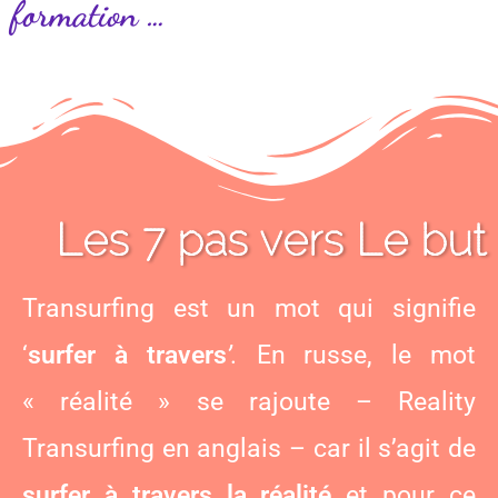
formation …
Les 7 pas vers Le but
Transurfing est un mot qui signifie
‘
surfer à travers
’.
En russe, le mot
« réalité » se rajoute – Reality
Transurfing en anglais – car il s’agit de
surfer à travers la réalité
et pour ce