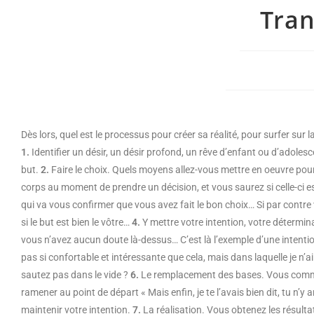
Tran
Dès lors, quel est le processus pour créer sa réalité, pour surfer sur 
1.
Identifier un désir, un désir profond, un rêve d’enfant ou d’adoles
but.
2.
Faire le choix. Quels moyens allez-vous mettre en oeuvre pour v
corps au moment de prendre un décision, et vous saurez si celle-ci
qui va vous confirmer que vous avez fait le bon choix… Si par contr
si le but est bien le vôtre…
4.
Y mettre votre intention, votre détermina
vous n’avez aucun doute là-dessus… C’est là l’exemple d’une intentio
pas si confortable et intéressante que cela, mais dans laquelle je n
sautez pas dans le vide ?
6.
Le remplacement des bases. Vous commen
ramener au point de départ « Mais enfin, je te l’avais bien dit, tu n’y
maintenir votre intention.
7.
La réalisation. Vous obtenez les résultat