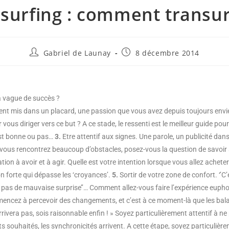
surfing : comment transur
Gabriel de Launay
8 décembre 2014
la vague de succès ?
cent mis dans un placard, une passion que vous avez depuis toujours envie 
ous diriger vers ce but ? A ce stade, le ressenti est le meilleur guide pou
 est bonne ou pas…
3.
Etre attentif aux signes. Une parole, un publicité dans 
e vous rencontrez beaucoup d’obstacles, posez-vous la question de savoir 
tion à avoir et à agir. Quelle est votre intention lorsque vous allez achet
n forte qui dépasse les ‘croyances’.
5.
Sortir de votre zone de confort. ‘’C’
’ai pas de mauvaise surprise’’… Comment allez-vous faire l’expérience euph
cez à percevoir des changements, et c’est à ce moment-là que les bala
 arrivera pas, sois raisonnable enfin ! » Soyez particulièrement attentif à 
s souhaités, les synchronicités arrivent. A cette étape, soyez particulièrem