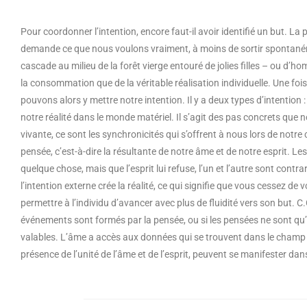
Pour coordonner l’intention, encore faut-il avoir identifié un but. L
demande ce que nous voulons vraiment, à moins de sortir spontané
cascade au milieu de la forêt vierge entouré de jolies filles – ou d’ho
la consommation que de la véritable réalisation individuelle. Une foi
pouvons alors y mettre notre intention. Il y a deux types d’intention 
notre réalité dans le monde matériel. Il s’agit des pas concrets que no
vivante, ce sont les synchronicités qui s’offrent à nous lors de notre
pensée, c’est-à-dire la résultante de notre âme et de notre esprit. L
quelque chose, mais que l’esprit lui refuse, l’un et l’autre sont contra
l’intention externe crée la réalité, ce qui signifie que vous cessez 
permettre à l’individu d’avancer avec plus de fluidité vers son but. C.
événements sont formés par la pensée, ou si les pensées ne sont qu
valables. L’âme a accès aux données qui se trouvent dans le champ d’i
présence de l’unité de l’âme et de l’esprit, peuvent se manifester dans