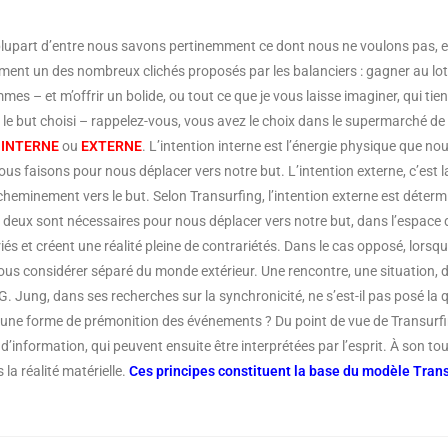
a plupart d’entre nous savons pertinemment ce dont nous ne voulons pas, et 
ment un des nombreux clichés proposés par les balanciers : gagner au l
mmes – et m’offrir un bolide, ou tout ce que je vous laisse imaginer, qui ti
s le but choisi – rappelez-vous, vous avez le choix dans le supermarché d
:
INTERNE
ou
EXTERNE
. L’intention interne est l’énergie physique que n
us faisons pour nous déplacer vers notre but. L’intention externe, c’est la 
 cheminement vers le but. Selon Transurfing, l’intention externe est déterm
es deux sont nécessaires pour nous déplacer vers notre but, dans l’espace d
riés et créent une réalité pleine de contrariétés. Dans le cas opposé, lorsqu
de vous considérer séparé du monde extérieur. Une rencontre, une situation,
G. Jung, dans ses recherches sur la synchronicité, ne s’est-il pas posé la q
’une forme de prémonition des événements ? Du point de vue de Transurfi
nformation, qui peuvent ensuite être interprétées par l’esprit. À son tour
 la réalité matérielle.
Ces principes constituent la base du modèle Trans