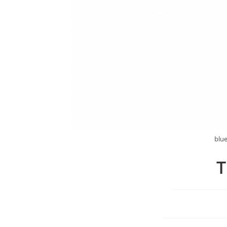
blue
T