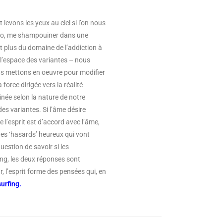
levons les yeux au ciel si l’on nous
oto, me shampouiner dans une
ent plus du domaine de l’addiction à
e l’espace des variantes – nous
ous mettons en oeuvre pour modifier
force dirigée vers la réalité
inée selon la nature de notre
es variantes. Si l’âme désire
e l’esprit est d’accord avec l’âme,
 des ‘hasards’ heureux qui vont
uestion de savoir si les
ng, les deux réponses sont
, l’esprit forme des pensées qui, en
urfing.