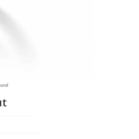
round
ut